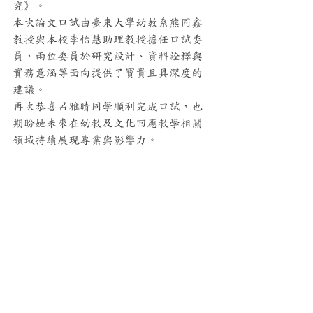
究》。
本次論文口試由臺東大學幼教系熊同鑫
教授與本校李怡慧助理教授擔任口試委
員，兩位委員於研究設計、資料詮釋與
實務意涵等面向提供了寶貴且具深度的
建議。
再次恭喜呂雅晴同學順利完成口試，也
期盼她未來在幼教及文化回應教學相關
領域持續展現專業與影響力。