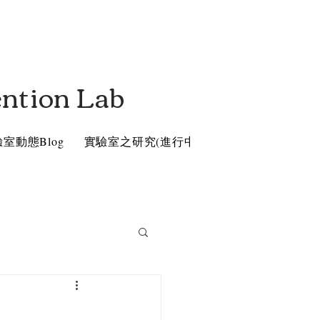
ention Lab
室動態Blog
實驗室之研究(進行中)
親職暨特教資源 Res